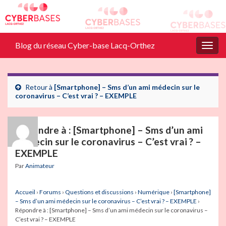
Blog du réseau Cyber-base Lacq-Orthez
Togg
navig
Retour à
[Smartphone] – Sms d’un ami médecin sur le
coronavirus – C’est vrai ? – EXEMPLE
Répondre à : [Smartphone] – Sms d’un ami
médecin sur le coronavirus – C’est vrai ? –
EXEMPLE
Par
Animateur
Accueil
›
Forums
›
Questions et discussions
›
Numérique
›
[Smartphone]
– Sms d’un ami médecin sur le coronavirus – C’est vrai ? – EXEMPLE
›
Répondre à : [Smartphone] – Sms d’un ami médecin sur le coronavirus –
C’est vrai ? – EXEMPLE