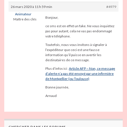
26 mars 2020 à 11 h 59 min
#4979
Animateur
Bonjour,
Maître des clés
ce sms est en effet un fake. Ne vous inquiétez
pas pour autant, cela ne vas pas endommagé
votre téléphone.
Toutefois, nous vous invitons à signaler à
l’expéditeur que ceci est une fausse
information qu’il puisse en avertir les
destinataires de ce message.
Plus d’infos ici :
Article AFP – Non, ce message
d’alerte n’a pas été envoyé par une infirmière
de Montpellier (ou Toulouse)
Bonne journée,
Arnaud
CHERCHER DANS LES FORUMS