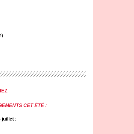
e)
HEZ
EMENTS CET ÉTÉ :
uillet :