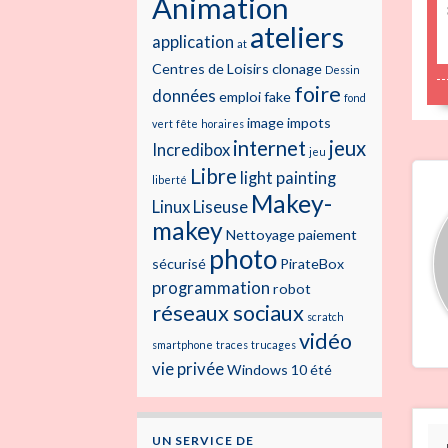
Animation
ateliers
application
at
Centres de Loisirs
clonage
Dessin
foire
données
emploi
fake
fond
image
impots
vert
fête
horaires
internet
jeux
Incredibox
jeu
Libre
light painting
liberté
Makey-
Linux
Liseuse
makey
Nettoyage
paiement
photo
sécurisé
PirateBox
programmation
robot
réseaux sociaux
scratch
vidéo
smartphone
traces
trucages
vie privée
Windows 10
été
UN SERVICE DE