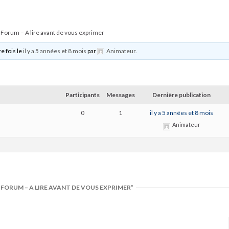
 Forum – A lire avant de vous exprimer
e fois le
il y a 5 années et 8 mois
par
Animateur
.
Participants
Messages
Dernière publication
0
1
il y a 5 années et 8 mois
Animateur
FORUM – A LIRE AVANT DE VOUS EXPRIMER”