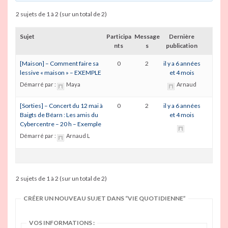
2 sujets de 1 à 2 (sur un total de 2)
Sujet
Participa
Message
Dernière
nts
s
publication
[Maison] – Comment faire sa
0
2
il y a 6 années
lessive « maison » – EXEMPLE
et 4 mois
Démarré par :
Maya
Arnaud
[Sorties] – Concert du 12 mai à
0
2
il y a 6 années
Baigts de Béarn : Les amis du
et 4 mois
Cybercentre – 20 h – Exemple
Démarré par :
Arnaud L
2 sujets de 1 à 2 (sur un total de 2)
CRÉER UN NOUVEAU SUJET DANS “VIE QUOTIDIENNE”
VOS INFORMATIONS :