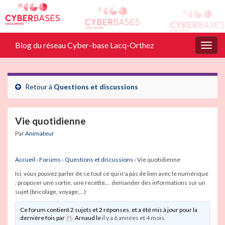
Blog du réseau Cyber-base Lacq-Orthez
Togg
navig
Retour à
Questions et discussions
Vie quotidienne
Par
Animateur
Accueil
›
Forums
›
Questions et discussions
›
Vie quotidienne
Ici, vous pouvez parler de ce tout ce qui n'a pas de lien avec le numérique
: proposer une sortie, une recette... demander des informations sur un
sujet (bricolage, voyage,...)
Ce forum contient 2 sujets et 2 réponses, et a été mis à jour pour la
dernière fois par
Arnaud
le
il y a 6 années et 4 mois
.