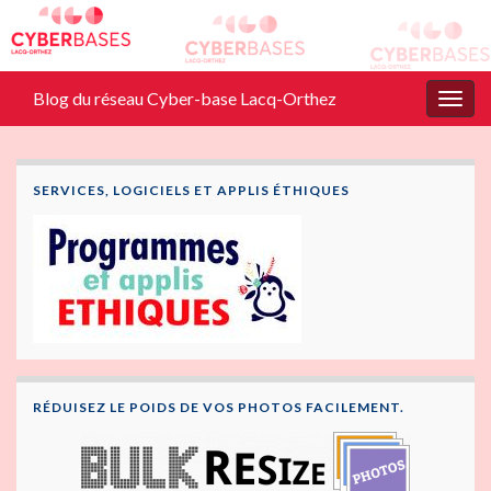
Blog du réseau Cyber-base Lacq-Orthez
Togg
navig
SERVICES, LOGICIELS ET APPLIS ÉTHIQUES
RÉDUISEZ LE POIDS DE VOS PHOTOS FACILEMENT.