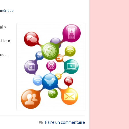
umérique
al »
t leur
lus …
Faire un commentaire