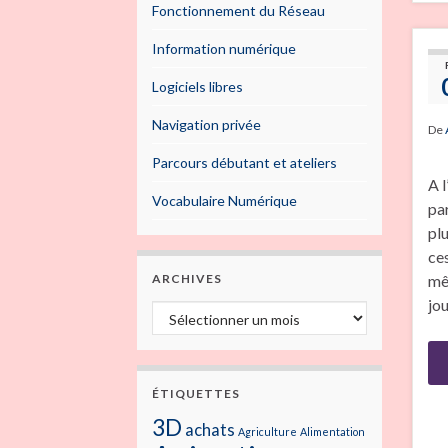
Fonctionnement du Réseau
Information numérique
Logiciels libres
Navigation privée
De
Parcours débutant et ateliers
A 
Vocabulaire Numérique
par
plu
ce
mê
ARCHIVES
jo
Archives
ÉTIQUETTES
3D
achats
Agriculture
Alimentation