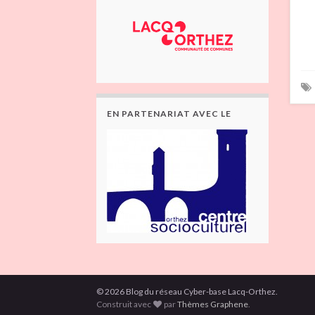
EN PARTENARIAT AVEC LE
© 2026 Blog du réseau Cyber-base Lacq-Orthez.
Construit avec
par
Thèmes Graphene
.