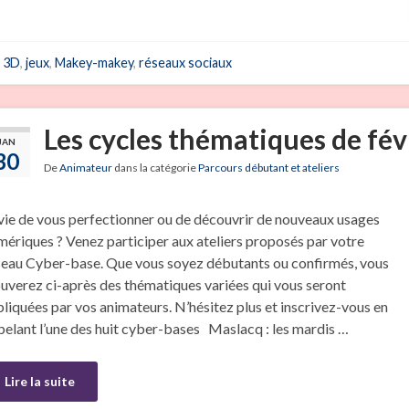
3D
,
jeux
,
Makey-makey
,
réseaux sociaux
Les cycles thématiques de fév
JAN
30
De
Animateur
dans la catégorie
Parcours débutant et ateliers
vie de vous perfectionner ou de découvrir de nouveaux usages
mériques ? Venez participer aux ateliers proposés par votre
seau Cyber-base. Que vous soyez débutants ou confirmés, vous
ouverez ci-après des thématiques variées qui vous seront
pliquées par vos animateurs. N’hésitez plus et inscrivez-vous en
pelant l’une des huit cyber-bases Maslacq : les mardis …
Lire la suite