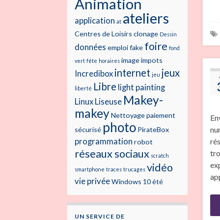
Animation
ateliers
application
at
Centres de Loisirs
clonage
Dessin
foire
données
emploi
fake
fond
image
impots
vert
fête
horaires
internet
jeux
Incredibox
jeu
Libre
light painting
liberté
Makey-
Linux
Liseuse
makey
Nettoyage
paiement
En
photo
nu
sécurisé
PirateBox
ré
programmation
robot
réseaux sociaux
tr
scratch
ex
vidéo
smartphone
traces
trucages
ap
vie privée
Windows 10
été
UN SERVICE DE