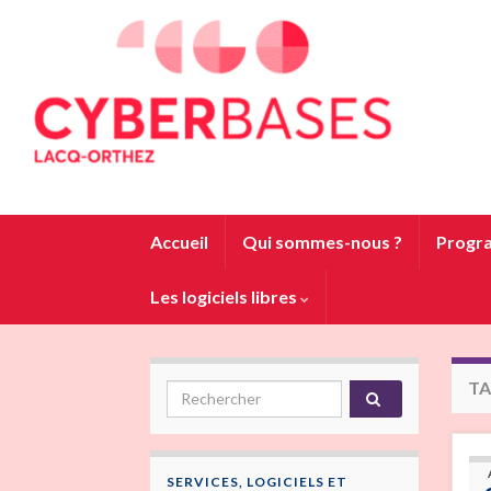
Accueil
Qui sommes-nous ?
Progra
Les logiciels libres
TA
Search for:
SERVICES, LOGICIELS ET