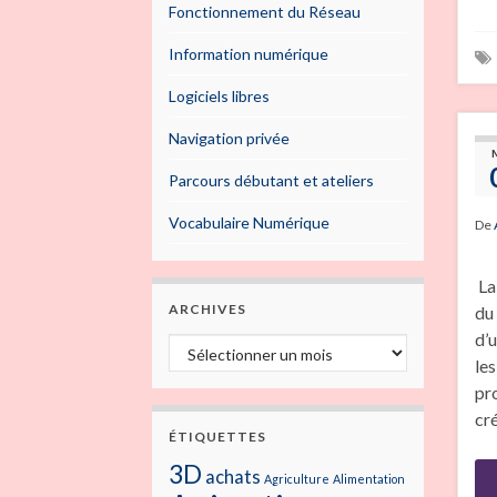
Fonctionnement du Réseau
Information numérique
Logiciels libres
Navigation privée
Parcours débutant et ateliers
Vocabulaire Numérique
De
La
ARCHIVES
du 
d’
Archives
le
pr
cr
ÉTIQUETTES
3D
achats
Agriculture
Alimentation