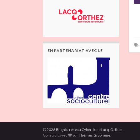
EN PARTENARIAT AVEC LE
© 2026 Blog du réseau Cyber-base Lacq-Orthez.
Construit avec
par
Thèmes Graphene
.