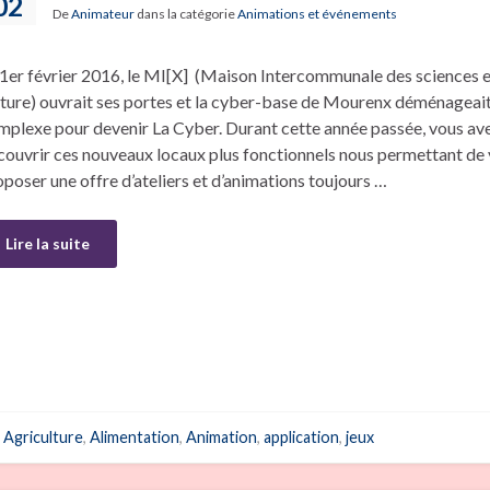
02
De
Animateur
dans la catégorie
Animations et événements
 1er février 2016, le MI[X] (Maison Intercommunale des sciences e
lture) ouvrait ses portes et la cyber-base de Mourenx déménageai
mplexe pour devenir La Cyber. Durant cette année passée, vous ave
couvrir ces nouveaux locaux plus fonctionnels nous permettant de
oposer une offre d’ateliers et d’animations toujours …
Lire la suite
Agriculture
,
Alimentation
,
Animation
,
application
,
jeux