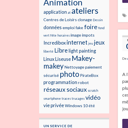
Animation
ateliers
application
at
Centres de Loisirs
clonage
Dessin
foire
données
emploi
fake
fond
image
impots
vert
fête
horaires
internet
jeux
Incredibox
jeu
Libre
light painting
liberté
Makey-
Linux
Liseuse
De
makey
Nettoyage
paiement
photo
A 
sécurisé
PirateBox
par
programmation
robot
plu
réseaux sociaux
scratch
ce
vidéo
smartphone
traces
trucages
mê
vie privée
Windows 10
été
jo
UN SERVICE DE