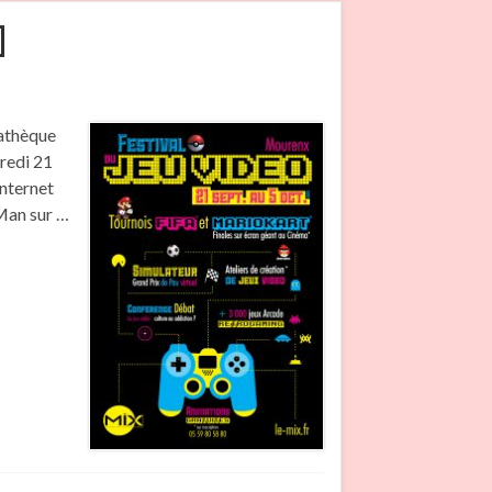
]
iathèque
redi 21
nternet
cMan sur …