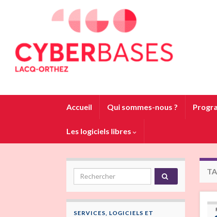
Accueil
Qui sommes-nous ?
Progra
Les logiciels libres
TA
Search for:
SERVICES, LOGICIELS ET