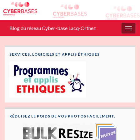
Blog du réseau Cyber-base Lacq-Orthez
Togg
navig
SERVICES, LOGICIELS ET APPLIS ÉTHIQUES
RÉDUISEZ LE POIDS DE VOS PHOTOS FACILEMENT.