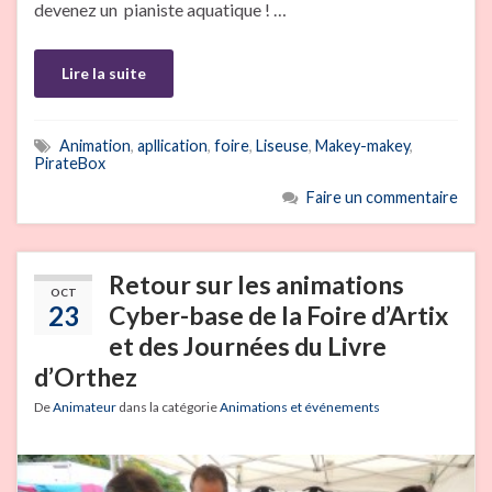
devenez un pianiste aquatique ! …
Lire la suite
Animation
,
apllication
,
foire
,
Liseuse
,
Makey-makey
,
PirateBox
Faire un commentaire
Retour sur les animations
OCT
23
Cyber-base de la Foire d’Artix
et des Journées du Livre
d’Orthez
De
Animateur
dans la catégorie
Animations et événements