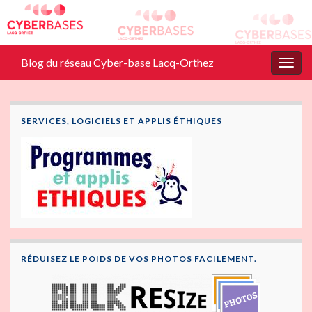
Blog du réseau Cyber-base Lacq-Orthez
Togg
navig
SERVICES, LOGICIELS ET APPLIS ÉTHIQUES
RÉDUISEZ LE POIDS DE VOS PHOTOS FACILEMENT.