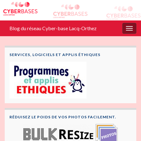
Blog du réseau Cyber-base Lacq-Orthez
Togg
navig
SERVICES, LOGICIELS ET APPLIS ÉTHIQUES
RÉDUISEZ LE POIDS DE VOS PHOTOS FACILEMENT.