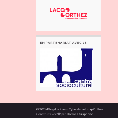
EN PARTENARIAT AVEC LE
© 2026 Blog du réseau Cyber-base Lacq-Orthez.
Construit avec
par
Thèmes Graphene
.