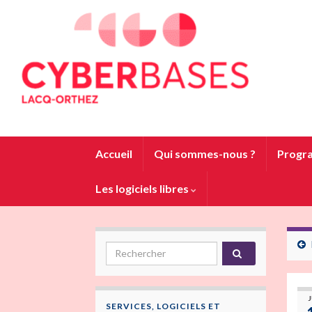
Accueil
Qui sommes-nous ?
Progra
Les logiciels libres
Search for:
J
SERVICES, LOGICIELS ET