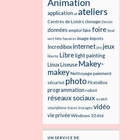
Animation
ateliers
application
at
Centres de Loisirs
clonage
Dessin
foire
données
emploi
fake
fond
image
impots
vert
fête
horaires
internet
jeux
Incredibox
jeu
Libre
light painting
liberté
Makey-
Linux
Liseuse
makey
Nettoyage
paiement
photo
sécurisé
PirateBox
programmation
robot
réseaux sociaux
scratch
vidéo
smartphone
traces
trucages
vie privée
Windows 10
été
UN SERVICE DE