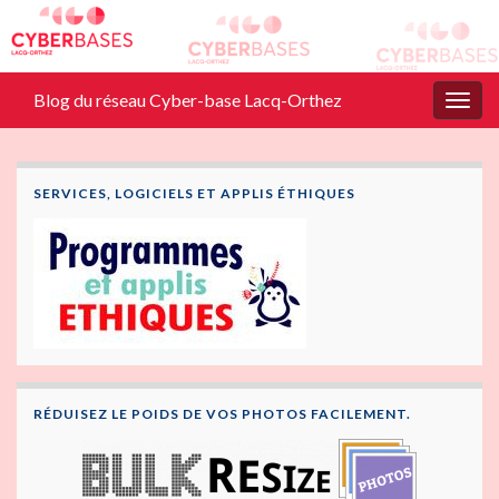
Blog du réseau Cyber-base Lacq-Orthez
Togg
navig
SERVICES, LOGICIELS ET APPLIS ÉTHIQUES
RÉDUISEZ LE POIDS DE VOS PHOTOS FACILEMENT.