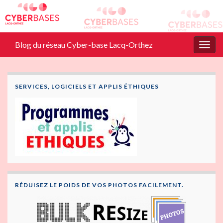
Blog du réseau Cyber-base Lacq-Orthez
Togg
navig
SERVICES, LOGICIELS ET APPLIS ÉTHIQUES
RÉDUISEZ LE POIDS DE VOS PHOTOS FACILEMENT.