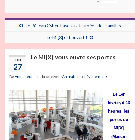
Le Réseau Cyber-base aux Journées des Familles
Le MI[X] est ouvert !
Le MI[X] vous ouvre ses portes
JAN
27
De
Animateur
dans la catégorie
Animations et événements
Le 1er
février, à 13
heures, les
portes du
MI[X]
(Maison