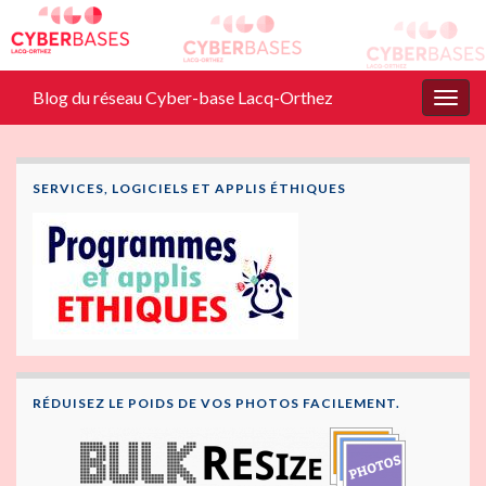
Blog du réseau Cyber-base Lacq-Orthez
Togg
navig
SERVICES, LOGICIELS ET APPLIS ÉTHIQUES
RÉDUISEZ LE POIDS DE VOS PHOTOS FACILEMENT.