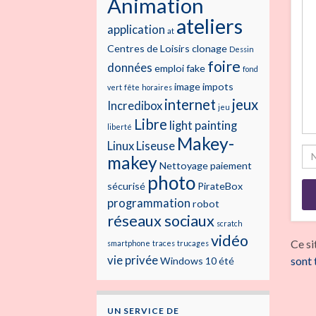
Animation
ateliers
application
at
Centres de Loisirs
clonage
Dessin
foire
données
emploi
fake
fond
image
impots
vert
fête
horaires
internet
jeux
Incredibox
jeu
Libre
light painting
liberté
Makey-
Linux
Liseuse
makey
Nettoyage
paiement
photo
sécurisé
PirateBox
programmation
robot
réseaux sociaux
scratch
vidéo
Ce si
smartphone
traces
trucages
vie privée
sont 
Windows 10
été
UN SERVICE DE