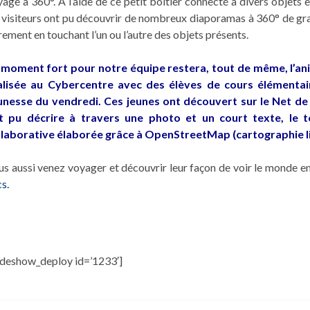
age à 360°. A l’aide de ce petit boitier connecté à divers objets 
 visiteurs ont pu découvrir de nombreux diaporamas à 360° de gran
rement en touchant l’un ou l’autre des objets présents.
 moment fort pour notre équipe restera, tout de même, l’ani
alisée au Cybercentre avec des élèves de cours élémentair
unesse du vendredi. Ces jeunes ont découvert sur le Net de
t pu décrire à travers une photo et un court texte, le t
llaborative élaborée grâce à OpenStreetMap (cartographie li
s aussi venez voyager et découvrir leur façon de voir le monde en 
cs.
lideshow_deploy id=’1233′]