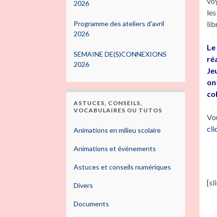
voy
2026
les
Programme des ateliers d’avril
lib
2026
Le
SEMAINE DE(S)CONNEXIONS
ré
2026
Je
on
co
ASTUCES, CONSEILS,
VOCABULAIRES OU TUTOS
Vou
cli
Animations en milieu scolaire
Animations et événements
Astuces et conseils numériques
[s
Divers
Documents