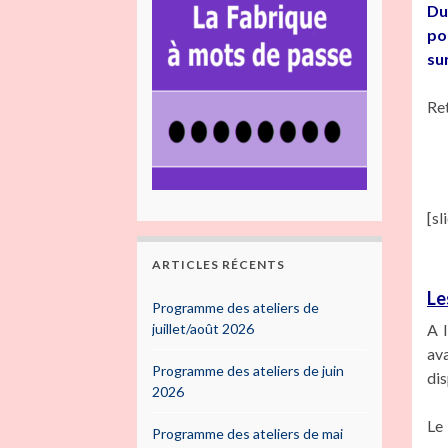
Du
po
su
Ret
[s
ARTICLES RÉCENTS
Le
Programme des ateliers de
juillet/août 2026
A 
av
Programme des ateliers de juin
dis
2026
Le
Programme des ateliers de mai