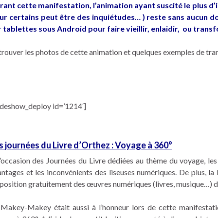
rant cette manifestation, l’animation ayant suscité le plus d’
ur certains peut être des inquiétudes… ) reste sans aucun dou
r tablettes sous Android pour faire vieillir, enlaidir, ou trans
rouver les photos de cette animation et quelques exemples de tra
lideshow_deploy id=’1214′]
s journées du Livre d’Orthez : Voyage à 360°
l’occasion des Journées du Livre dédiées au thème du voyage, les
antages et les inconvénients des liseuses numériques. De plus, l
position gratuitement des œuvres numériques (livres, musique…) d
 Makey-Makey était aussi à l’honneur lors de cette manifestati