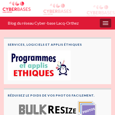
Blog du réseau Cyber-base Lacq-Orthez
Togg
navig
SERVICES, LOGICIELS ET APPLIS ÉTHIQUES
RÉDUISEZ LE POIDS DE VOS PHOTOS FACILEMENT.