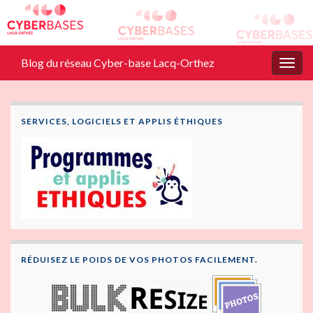
Blog du réseau Cyber-base Lacq-Orthez
Togg
navig
SERVICES, LOGICIELS ET APPLIS ÉTHIQUES
RÉDUISEZ LE POIDS DE VOS PHOTOS FACILEMENT.