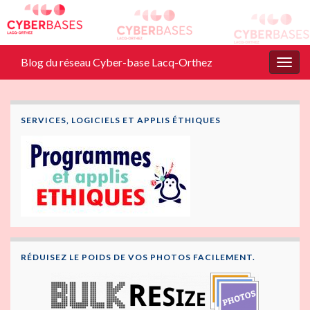
Blog du réseau Cyber-base Lacq-Orthez
Togg
navig
SERVICES, LOGICIELS ET APPLIS ÉTHIQUES
RÉDUISEZ LE POIDS DE VOS PHOTOS FACILEMENT.