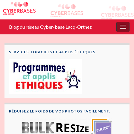
Blog du réseau Cyber-base Lacq-Orthez
Togg
navig
SERVICES, LOGICIELS ET APPLIS ÉTHIQUES
RÉDUISEZ LE POIDS DE VOS PHOTOS FACILEMENT.