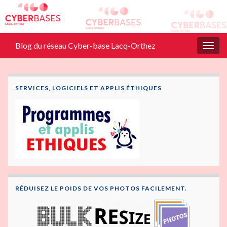
Blog du réseau Cyber-base Lacq-Orthez
Togg
navig
SERVICES, LOGICIELS ET APPLIS ÉTHIQUES
RÉDUISEZ LE POIDS DE VOS PHOTOS FACILEMENT.