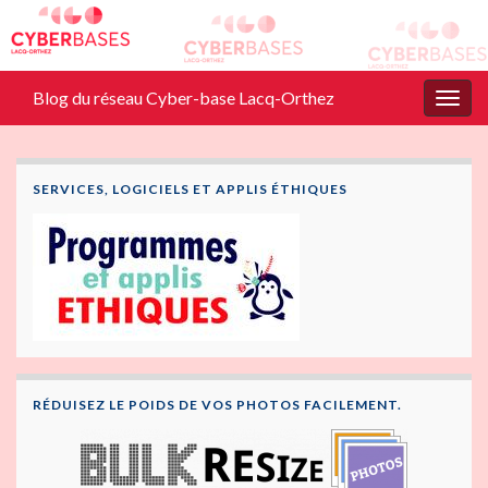
Blog du réseau Cyber-base Lacq-Orthez
Togg
navig
SERVICES, LOGICIELS ET APPLIS ÉTHIQUES
RÉDUISEZ LE POIDS DE VOS PHOTOS FACILEMENT.