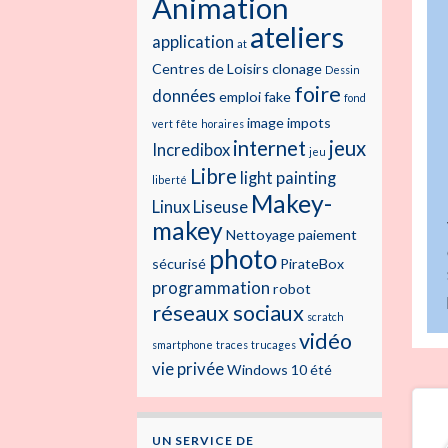
Animation
ateliers
application
at
Centres de Loisirs
clonage
Dessin
foire
données
emploi
fake
fond
image
impots
vert
fête
horaires
internet
jeux
Incredibox
jeu
Libre
light painting
liberté
Makey-
Linux
Liseuse
makey
Nettoyage
paiement
photo
sécurisé
PirateBox
programmation
robot
réseaux sociaux
scratch
vidéo
smartphone
traces
trucages
vie privée
Windows 10
été
UN SERVICE DE