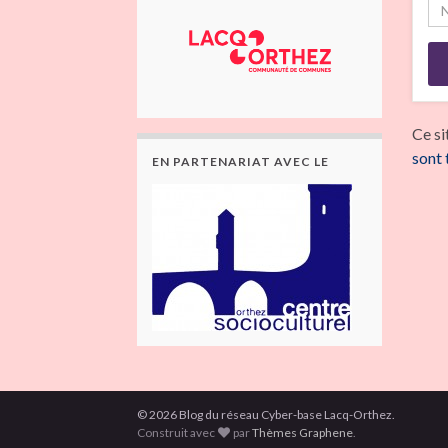
Ce si
sont 
EN PARTENARIAT AVEC LE
© 2026 Blog du réseau Cyber-base Lacq-Orthez.
Construit avec
par
Thèmes Graphene
.