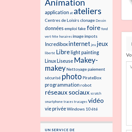
Animation
ateliers
application
at
Centres de Loisirs
clonage
Dessin
foire
données
emploi
fake
fond
image
impots
vert
fête
horaires
internet
jeux
Incredibox
jeu
Libre
light painting
liberté
Vo
Makey-
Linux
Liseuse
makey
Nettoyage
paiement
photo
sécurisé
PirateBox
programmation
robot
réseaux sociaux
scratch
vidéo
smartphone
traces
trucages
vie privée
Windows 10
été
UN SERVICE DE