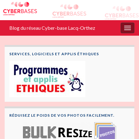
Blog du réseau Cyber-base Lacq-Orthez
Togg
navig
SERVICES, LOGICIELS ET APPLIS ÉTHIQUES
RÉDUISEZ LE POIDS DE VOS PHOTOS FACILEMENT.