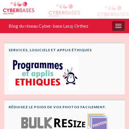
Blog du réseau Cyber-base Lacq-Orthez
Togg
navig
SERVICES, LOGICIELS ET APPLIS ÉTHIQUES
RÉDUISEZ LE POIDS DE VOS PHOTOS FACILEMENT.