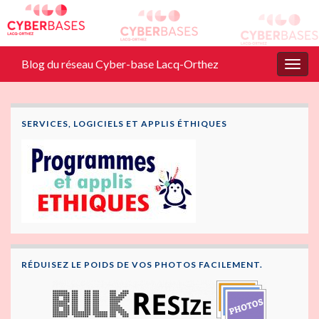
Blog du réseau Cyber-base Lacq-Orthez
Togg
navig
SERVICES, LOGICIELS ET APPLIS ÉTHIQUES
RÉDUISEZ LE POIDS DE VOS PHOTOS FACILEMENT.