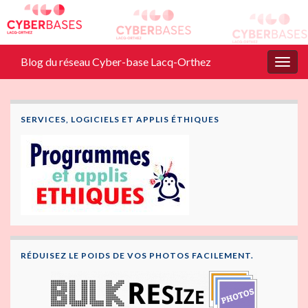
Blog du réseau Cyber-base Lacq-Orthez
Togg
navig
SERVICES, LOGICIELS ET APPLIS ÉTHIQUES
RÉDUISEZ LE POIDS DE VOS PHOTOS FACILEMENT.