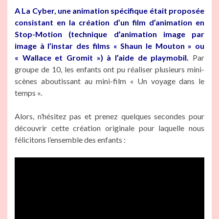
A La Cyber, une animation spécifique était proposée
consistant en la création d’un film d’animation en
Stop-Motion (technique d’animation image par
image à l’instar des films « Shaun le Mouton » ou
« Wallace et Gromit ») à l’aide de playmobil.
Par
groupe de 10, les enfants ont pu réaliser plusieurs mini-
scènes aboutissant au mini-film « Un voyage dans le
temps ».
Alors, n’hésitez pas et prenez quelques secondes pour
découvrir cette création originale pour laquelle nous
félicitons l’ensemble des enfants :