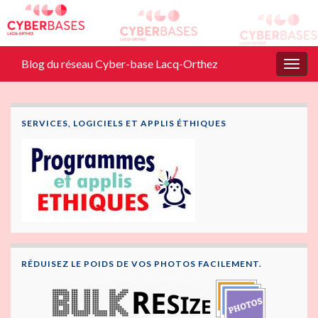
Blog du réseau Cyber-base Lacq-Orthez
Togg
navig
SERVICES, LOGICIELS ET APPLIS ÉTHIQUES
RÉDUISEZ LE POIDS DE VOS PHOTOS FACILEMENT.