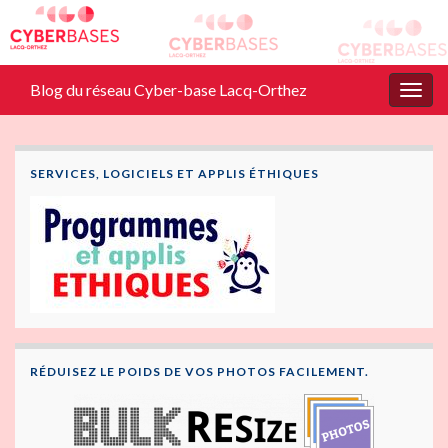
Blog du réseau Cyber-base Lacq-Orthez
Togg
navig
SERVICES, LOGICIELS ET APPLIS ÉTHIQUES
RÉDUISEZ LE POIDS DE VOS PHOTOS FACILEMENT.